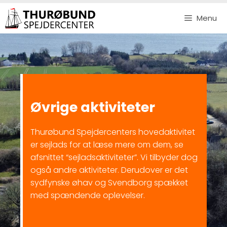
Hop
Menu
til
indhold
Øvrige aktiviteter
Thurøbund Spejdercenters hovedaktivitet
er sejlads for at læse mere om dem, se
afsnittet “sejladsaktiviteter”. Vi tilbyder dog
også andre aktiviteter. Derudover er det
sydfynske øhav og Svendborg spækket
med spændende oplevelser.