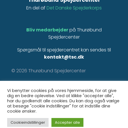
En del af
Det Danske Spejderkorps
Bliv medarbejder
på Thurøbund
Spejdercenter
Spørgsmål til spejdercentret kan sendes til
kontakt@tsc.dk
© 2026 Thurøbund Spejdercenter
Tak til
goteam.dk
for støtte til vores
Vi benytter cookies på vores hjemmeside, for at give
hjemmeside system.
dig en bedre oplevelse. Ved at klikke "accepter alle",
har du godkendt alle cookies. Du kan dog også vælge
at besøge "cookie indstillinger" for at indstille dine
cookie ønsker.
Cookieindstillinger
Accepter alle