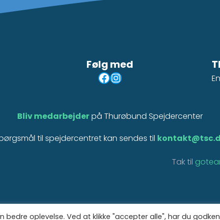
Følg med
T
Facebook
Instagram
En
Bliv medarbejder
på Thurøbund Spejdercenter
pørgsmål til spejdercentret kan sendes til
kontakt@tsc.
Tak til
gotea
n bedre oplevelse. Ved at klikke "accepter alle", har du godke