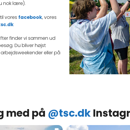
 nok lære).
 til vores
facebook
, vores
sc.dk
refter finder vi sammen ud
søg. Du bliver højst
te arbejdsweekender eller på
g med på
@tsc.dk
Instag