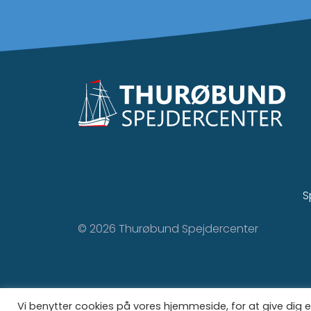
S
© 2026 Thurøbund Spejdercenter
Vi benytter cookies på vores hjemmeside, for at give dig e