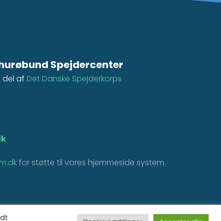
hurøbund Spejdercenter
 del af
Det Danske Spejderkorps
dk
m.dk
for støtte til vores hjemmeside system.
ndt