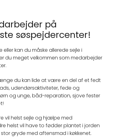
medarbejder på
te søspejdercenter!
jle eller kan du måske allerede sejle i
å er du meget velkommen som medarbejder
er.
å længe du kan lide at være en del af et fedt
ejlads, udendørsaktiviteter, fede og
børn og unge, båd-reparation, sjove fester
t!
re vil helst sejle og hjælpe med
re helst vil have to fødder plantet i jorden
 stor gryde med aftensmad i køkkenet.