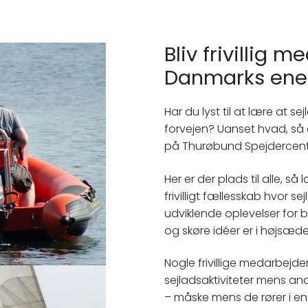
Bliv frivillig 
Danmarks enes
Har du lyst til at lære at se
forvejen? Uanset hvad, s
på Thurøbund Spejdercent
Her er der plads til alle, s
frivilligt fællesskab hvor s
udviklende oplevelser for 
og skøre idéer er i højsæde
Nogle frivillige medarbejde
sejladsaktiviteter mens and
– måske mens de rører i en